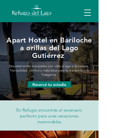
Apart Hotel en Bariloche
a orillas del Lago
Gutiérrez
Departamentos equipados con vista al lago y al bosque.
Tranquilidad, confort y naturaleza para tu escapada a la
Patagonia.
Reservá tu estadía
En Refugio encontrás el escenario
perfecto para unas vacaciones
memorables